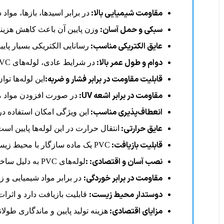
مقاومت شیمیایی بالا:
در برابر اسیدها، بازها، موا
سبکی و حمل آسان:
وزن پایین آن باعث کاهش هزین
عایق الکتریکی مناسب:
رسانایی الکتریکی بسیار پایی
دوام و طول عمر بالا:
در شرایط عادی، لوله‌های PVC می‌توانند بیش از ۵۰ سال بدون افت کیفیت استفاده شوند.
قابلیت مقاومت در برابر فشار و ضربه:
این لوله‌ها تو
مقاومت در برابر اشعه UV:
در صورت افزودن مواد مقاوم به فرمولاسیون PVC، این لو
انعطاف‌پذیری مناسب:
این ویژگی امکان استفاده در
عایق حرارتی:
انتقال حرارت در این لوله‌ها پایین اس
قابلیت بازیافت:
PVC یک ماده سازگار با محیط زیست است و امکان بازیافت دارد.
نصب آسان و اقتصادی: :
لوله‌های PVC به دلیل ساختار سبک و اتصالات ساده، سریع و با هزینه کمتر نصب می‌شوند.
مقاومت در برابر خوردگی:
در برابر مواد شیمیایی و 
دوستدار محیط زیست:
قابلیت بازیافت دارد و اثرا
مزایای اقتصادی:
هزینه تولید پایین و ماندگاری طولان