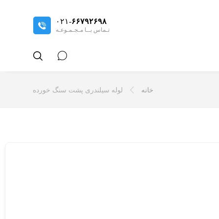
۰۲۱-
۶۶۷۹۲۶۹۸
تـماس بــا مـجـمـوعـه
خانه
لوله سیلندری پشت سنگ خورده